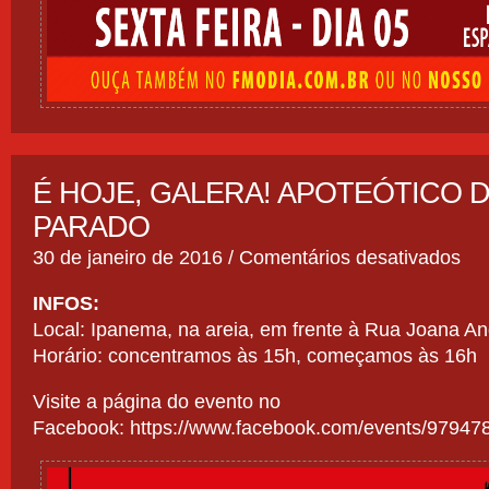
É HOJE, GALERA! APOTEÓTICO D
PARADO
em
30 de janeiro de 2016 /
Comentários desativados
É
HOJ
INFOS:
GAL
Local: Ipanema, na areia, em frente à Rua Joana An
APO
DES
Horário: concentramos às 15h, começamos às 16h
PAR
Visite a página do evento no
Facebook:
https://www.facebook.com/events/9794