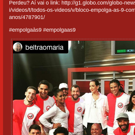
Perdeu? Aí vai o link:
http://g1.globo.com/globo-new
Est
I,
i/videos/t/todos-os-videos/v/bloco-empolga-as-9-co
Glo
anos/4787901/
‪#‎empolgaàs9‬ #empolgaas9