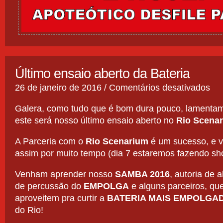
Último ensaio aberto da Bateria
em
26 de janeiro de 2016 /
Comentários desativados
Últi
ensa
Galera, como tudo que é bom dura pouco, lamentam
aber
este será nosso último ensaio aberto no
Rio Scena
da
Bate
A Parceria com o
Rio Scenarium
é um sucesso, e v
assim por muito tempo (dia 7 estaremos fazendo sho
Venham aprender nosso
SAMBA 2016
, autoria de 
de percussão do
EMPOLGA
e alguns parceiros, que 
aproveitem pra curtir a
BATERIA MAIS EMPOLGA
do Rio!