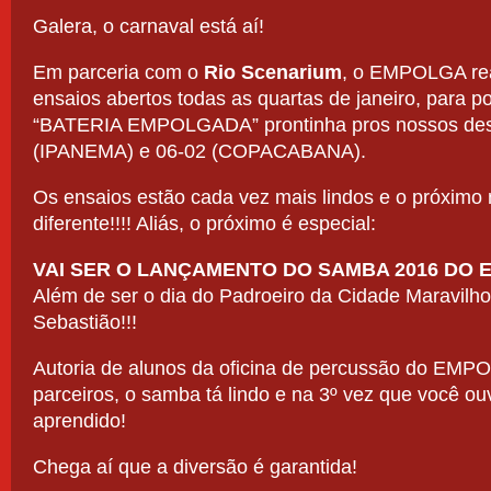
aber
Galera, o carnaval está aí!
da
Bate
Em parceria com o
Rio Scenarium
, o EMPOLGA rea
Mais
Empo
ensaios abertos todas as quartas de janeiro, para p
“BATERIA EMPOLGADA” prontinha pros nossos desfi
(IPANEMA) e 06-02 (COPACABANA).
Os ensaios estão cada vez mais lindos e o próximo
diferente!!!! Aliás, o próximo é especial:
VAI SER O LANÇAMENTO DO SAMBA 2016 DO 
Além de ser o dia do Padroeiro da Cidade Maravilh
Sebastião!!!
Autoria de alunos da oficina de percussão do EMP
parceiros, o samba tá lindo e na 3º vez que você ouvi
aprendido!
Chega aí que a diversão é garantida!