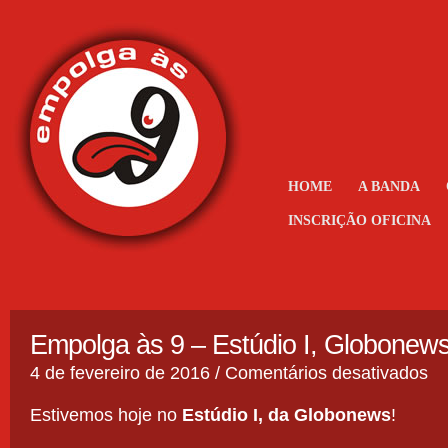
HOME
A BANDA
INSCRIÇÃO OFICINA
Empolga às 9 – Estúdio I, Globonew
em
4 de fevereiro de 2016 /
Comentários desativados
Emp
às
Estivemos hoje no
Estúdio I, da Globonews
!
9
–