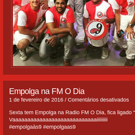
Empolga na FM O Dia
em
1 de fevereiro de 2016 /
Comentários desativados
Emp
na
Sexta tem Empolga na Radio FM O Dia, fica ligado “
FM
Vaaaaaaaaaaaaaaaaaaaaaaaaaaaaiiiiiiiii
O
Dia
‪#‎empolgaàs9‬ #empolgaas9